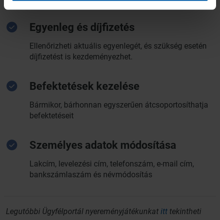
Egyenleg és díjfizetés
Ellenőrizheti aktuális egyenlegét, és szükség esetén
díjfizetést is kezdeményezhet.
Befektetések kezelése
Bármikor, bárhonnan egyszerűen átcsoportosíthatja
befektetéseit
Személyes adatok módosítása
Lakcím, levelezési cím, telefonszám, e-mail cím,
bankszámlaszám és névmódosítás
Legutóbbi Ügyfélportál nyereményjátékunkat
itt
tekintheti