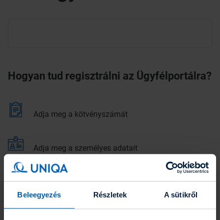
Hogyan tud regisztrálni az Ügyfélportálra?
Adja meg a kötvényszámát
Adja meg a személyes adatait
Erősítse meg az email címét
Beleegyezés
Részletek
A sütikről
Adjon meg egy egyedi jelszót