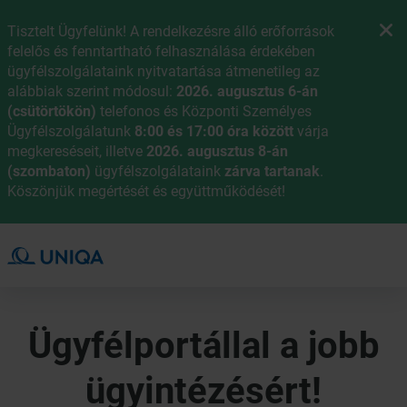
Tisztelt Ügyfelünk! A rendelkezésre álló erőforrások
felelős és fenntartható felhasználása érdekében
ügyfélszolgálataink nyitvatartása átmenetileg az
alábbiak szerint módosul:
2026. augusztus 6-án
(csütörtökön)
telefonos és Központi Személyes
Ügyfélszolgálatunk
8:00 és 17:00 óra között
várja
megkereséseit, illetve
2026. augusztus 8-án
(szombaton)
ügyfélszolgálataink
zárva tartanak
.
Köszönjük megértését és együttműködését!
Ügyfélportállal a jobb
Online ügyintézés - Ügyfélpor
ügyintézésért!