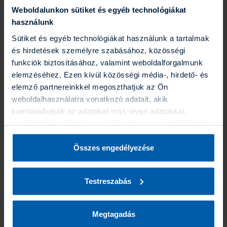
Weboldalunkon sütiket és egyéb technológiákat
használunk
Regisztrálok
Sütiket és egyéb technológiákat használunk a tartalmak
és hirdetések személyre szabásához, közösségi
funkciók biztosításához, valamint weboldalforgalmunk
elemzéséhez. Ezen kívül közösségi média-, hirdető- és
Miért érdemes az UNIQA
elemző partnereinkkel megoszthatjuk az Ön
weboldalhasználatra vonatkozó adatait, akik
Ügyfélportált használni?
kombinálhatják az adatokat más olyan adatokkal,
amelyeket Ön adott meg számunkra vagy az Ön által
Dokumentumok kezelése
használt más szolgáltatásokból gyűjtöttek. A “Részletek
megjelenítése” gombra kattintva bármikor dönthet arról,
Összes engedélyezése
Könnyedén letölthet, igényelhet dokumentumokat,
hogy milyen alkalmazásokat szeretne engedélyezni. A
mint például kötvényt, adóigazolást vagy zöldkártyát.
Biztosító által folytatott adatkezelésekről további
Testreszabás
információt a
Süti (Cookie) Szabályzatban
találhat.
Szerződéses és személyes adatok
Megtekintheti szerződéseit, azok státuszát és
Megtagadás
fontosabb részleteit.